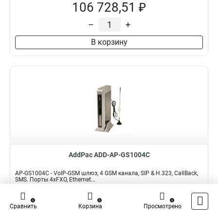
106 728,51 ₽
–
+
В корзину
AddPac ADD-AP-GS1004C
AP-GS1004C - VoIP-GSM шлюз, 4 GSM канала, SIP & H.323, CallBack,
SMS. Порты 4хFXO, Ethernet...
Подробнее
Сравнить
0
0
0
Сравнить
Корзина
Просмотрено
Наличие:
В наличии