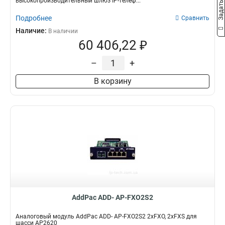
высокопроизводительный шлюз IP-телеф...
Подробнее
Сравнить
Наличие:
В наличии
60 406,22 ₽
–
+
В корзину
AddPac ADD- AP-FXO2S2
Аналоговый модуль AddPac ADD- AP-FXO2S2 2xFXO, 2xFXS для
шасси AP2620