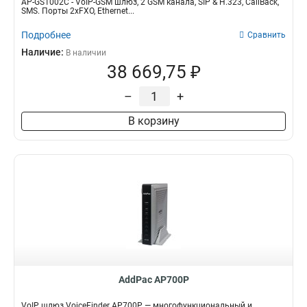
AP-GS1002C - VoIP-GSM шлюз, 2 GSM канала, SIP & H.323, CallBack,
SMS. Порты 2хFXO, Ethernet...
Подробнее
Сравнить
Наличие:
В наличии
38 669,75 ₽
–
+
В корзину
AddPac AP700P
VoIP шлюз VoiceFinder AP700P — многофункциональный и