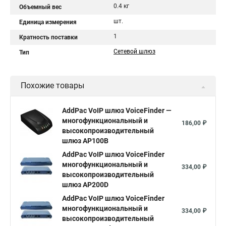
0.4 кг
Объемный вес
шт.
Единица измерения
1
Кратность поставки
Сетевой шлюз
Тип
Похожие товары
AddPac VoIP шлюз VoiceFinder —
многофункциональный и
186,00 ₽
высокопроизводительный
шлюз AP100B
AddPac VoIP шлюз VoiceFinder
многофункциональный и
334,00 ₽
высокопроизводительный
шлюз AP200D
AddPac VoIP шлюз VoiceFinder
многофункциональный и
334,00 ₽
высокопроизводительный