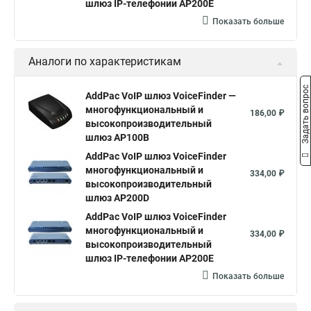
шлюз IP-телефонии AP200E
Показать больше
Аналоги по характеристикам
Задать вопрос
AddPac VoIP шлюз VoiceFinder —
многофункциональный и
186,00 ₽
высокопроизводительный
шлюз AP100B
AddPac VoIP шлюз VoiceFinder
многофункциональный и
334,00 ₽
высокопроизводительный
шлюз AP200D
AddPac VoIP шлюз VoiceFinder
многофункциональный и
334,00 ₽
высокопроизводительный
шлюз IP-телефонии AP200E
Показать больше