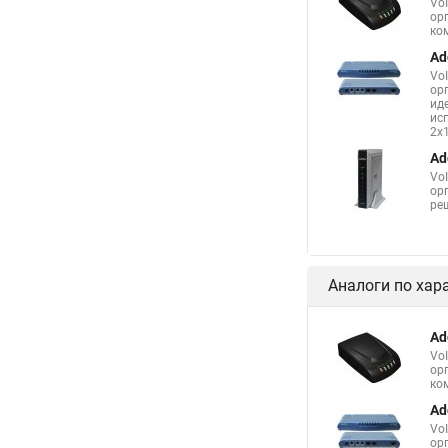
Vo
ор
ко
Ad
Vo
ор
ид
ис
2x
Ad
Vo
ор
ре
Аналоги по хар
Ad
Vo
ор
ко
Ad
Vo
ор