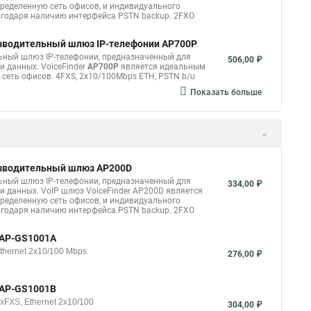
еделенную сеть офисов, и индивидуального
годаря наличию интерфейса PSTN backup. 2FXO
изводительный шлюз IP-телефонии AP700P
ный шлюз IP-телефонии, предназначенный для
506,00 ₽
и данных. VoiceFinder
AP700P
является идеальным
еть офисов. 4FXS, 2x10/100Mbps ETH, PSTN b/u
Показать больше
изводительный шлюз AP200D
ьный шлюз IP-телефонии, предназначенный для
334,00 ₽
и данных. VoIP шлюз VoiceFinder AP200D является
еделенную сеть офисов, и индивидуального
годаря наличию интерфейса PSTN backup. 2FXO
D-AP-GS1001A
thernet 2x10/100 Mbps
276,00 ₽
D-AP-GS1001B
xFXS, Ethernet 2x10/100
304,00 ₽