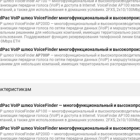
IP шлюз VoiceFinder AP100 — многофункциональный и высокопроизводитель
ганизации передачи голоса (VoIP) и доступа в Internet. VoiceFinder AP100 я
мпаний, а также для использования в домашних условиях. 2FXS, 2x10/100Mbp
dPac VoIP шлюз VoiceFinder многофункциональный и высокопро
IP шлюз VoiceFinder AP200D — многофункциональный и высокопроизводител
ганизации передачи голоса по сетям передачи данных (VoIP) и маршрутизаци
еальным решением для небольших компаний, имеющих территориально распр
пользования. Поддерживает функцию резервирования телефонной линии бла
10Mbps ETH
dPac VoIP шлюз VoiceFinder многофункциональный и высокопро
IP шлюз VoiceFinder
AP700P
— многофункциональный и высокопроизводитель
ганизации передачи голоса по сетям передачи данных (VoIP) и маршрутизаци
шением для небольших компаний, имеющих территориально распределенную с
актеристикам
dPac VoIP шлюз VoiceFinder — многофункциональный и высокоп
IP шлюз VoiceFinder AP100 — многофункциональный и высокопроизводитель
ганизации передачи голоса (VoIP) и доступа в Internet. VoiceFinder AP100 я
мпаний, а также для использования в домашних условиях. 2FXS, 2x10/100Mbp
dPac VoIP шлюз VoiceFinder многофункциональный и высокопро
IP шлюз VoiceFinder AP200D — многофункциональный и высокопроизводител
ганизации передачи голоса по сетям передачи данных (VoIP) и маршрутизаци