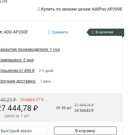
 ETH
Купить по низким ценам AddPac AP200E
л:
ADD-AP200E
Сравнить
В наличии
Гарантия производителя: 1 год
Самовывоз: 2 дня
Курьером от 490 ₽
2-3 дней
Срочная доставка:
1 день
740,23 ₽
Скидка 21%
27 444,78 ₽
27 444,78 ₽
От 20 шт:
24 568,83 ₽
Цена за 1 шт.
Быстрый заказ
В корзину