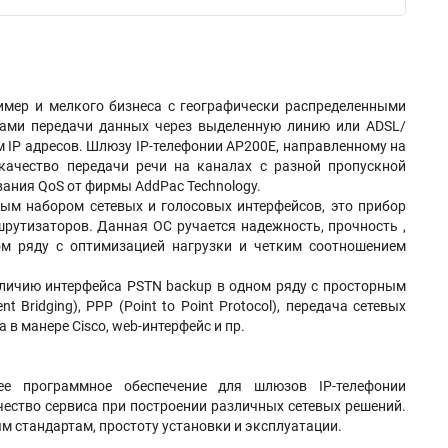
мер и мелкого бизнеса с географически распределенными
ками передачи данных через выделенную линию или ADSL/
 IP адресов. Шлюзу IP-телефонии AP200E, направленному на
качество передачи речи на каналах с разной пропускной
ания QoS от фирмы AddPac Technology.
ым набором сетевых и голосовых интерфейсов, это прибор
рутизаторов. Данная ОС ручается надежность, прочность ,
м ряду с оптимизацией нагрузки и четким соотношением
личию интерфейса PSTN backup в одном ряду с просторным
Bridging), PPP (Point to Point Protocol), передача сетевых
 в манере Cisco, web-интерфейс и пр.
шее программное обеспечение для шлюзов IP-телефонии
чество сервиса при построении различных сетевых решений.
м стандартам, простоту установки и эксплуатации.