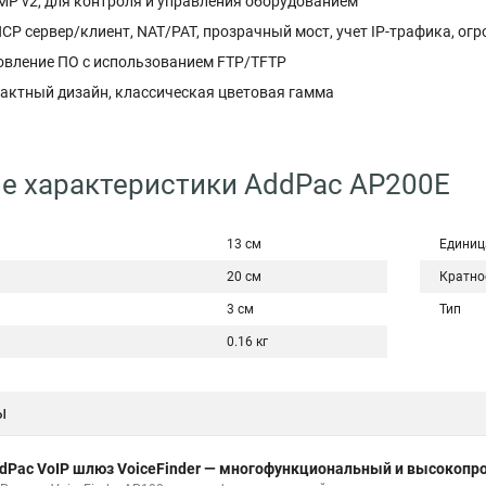
P v2, для контроля и управления оборудованием
P сервер/клиент, NAT/PAT, прозрачный мост, учет IP-трафика, ог
овление ПО с использованием FTP/TFTP
ктный дизайн, классическая цветовая гамма
е характеристики AddPac AP200E
13 см
Единиц
20 см
Кратно
3 см
Тип
0.16 кг
ы
dPac VoIP шлюз VoiceFinder — многофункциональный и высокоп