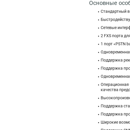
Основные осо
Стандартный в
Быстродейству
Сетевые интерф
2 FXS порта д
1 порт «PSTN b
Одновременная
Поддержка реко
Поддержка прот
Одновременна
Операционная 
качества пред
Высокопроизво
Поддержка ста
Поддержка пр
Широкие возмо