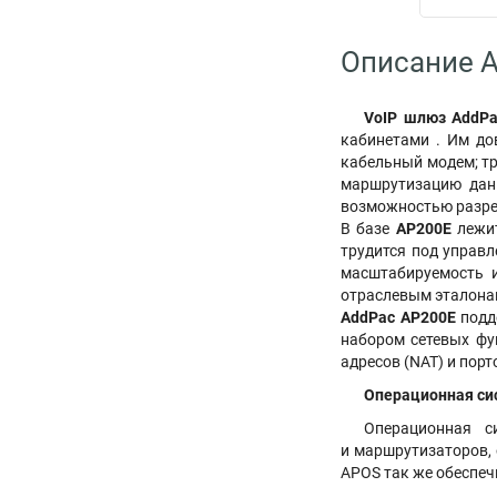
Описание 
VoIP шлюз AddPa
кабинетами . Им до
кабельный модем; тр
маршрутизацию данн
возможностью разреш
В базе
AP200E
лежит
трудится под управ
масштабируемость 
отраслевым эталонам
AddPac AP200E
подд
набором сетевых фун
адресов (NAT) и порт
Операционная сис
Операционная с
и маршрутизаторов, 
APOS так же обеспеч