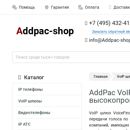
Помощь
Гарантия
Оплата
Доставк
+7 (495) 432-41
Заказать обратный зв
info@Addpaс-shop
Каталог
Главная
VoIP ш
IP телефоны
AddPac VoI
высокопро
VoIP шлюзы
Видеотелефоны
VoIP шлюз VoiceFi
передачи голоса по
IP АТС
компаний, имеющих 