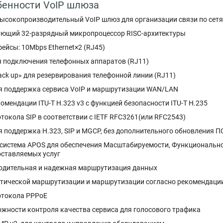
бенности VoIP шлюза
ысокопроизводительный VoIP шлюз для организации связи по сет
ющий 32-разрядный микропроцессор RISC-архитектуры
ейсы: 10Mbps Ethernet×2 (RJ45)
ля подключения телефонных аппаратов (RJ11)
ack up» для резервирования телефонной линии (RJ11)
 поддержка сервиса VoIP и маршрутизации WAN/LAN
мендации ITU-T H.323 v3 с функцией безопасности ITU-T H.235
окола SIP в соответствии с IETF RFC3261(или RFC2543)
я поддержка H
.
323, SIP и MGCP, без дополнительного обновления П
система APOS для обеспечения Масштабируемости, Функционально
оставляемых услуг
дительная и надежная маршрутизация данных
тической маршрутизации и маршрутизации согласно рекомендации
отокола PPPoE
жности контроля качества сервиса для голосового трафика