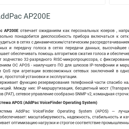
AddPac AP200E
c AP200E
отвечает ожиданиям как персональных юзеров , напри
вольно понадобится дееспособность прибора включаться к сет
удиться в сетях с динамическим/статическим рассредотачиванием
ых и передачу голоса в сетях передачи данных, высочайшее 
ает обеспечивать помощь алгоритмов сжатия голоса и обеспечив
 зодчество 32-разрядного RISC-микропроцессора, с фиксированн
лением ОС APOS - наилучшего ПО для шлюзов IP-телефонии и марш
и QoS при агрегации всевозможных сетевых заключений в одно
 , простотой установки и эксплуатации.
ерживает функцию резервирования телефонной части спасибо на
кций. Между них: IP-маршрутизация, бесцветный мост (Transparent 
ов (PAT), сетевое управление сообразно SNMP v2, командная строчка
тема APOS (AddPac VoiceFinder Operating System)
истема AddPac VoiceFinder Operating System (APOS) — луч
обеспечивает: масштабируемость, надежность, стабильность и ка
ивает оптимизацию нагрузки и строгое соответствие промышленны