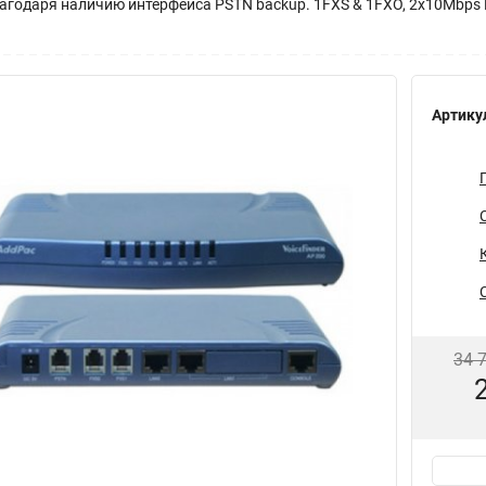
агодаря наличию интерфейса PSTN backup. 1FXS & 1FXO, 2x10Mbps
Артику
34 