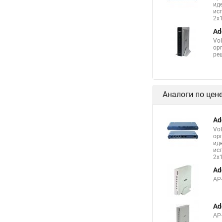
ид
ис
2x
Ad
Vo
ор
ре
Аналоги по цен
Ad
Vo
ор
ид
ис
2x
Ad
AP
Ad
AP