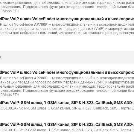
еальным решением для небольших компаний, имеющих территориально распр
пользования. Поддерживает функцию резервирования телефонной линии бла
10Mbps ETH
dPac VoIP шлюз VoiceFinder многофункциональный и высокопро
IP шлюз VoiceFinder
AP700P
— многофункциональный и высокопроизводитель
ганизации передачи голоса по сетям передачи данных (VoIP) и маршрутизаци
шением для небольших компаний, имеющих территориально распределенную с
е
dPac VoIP шлюз VoiceFinder многофункциональный и высокопро
IP шлюз VoiceFinder AP200D — многофункциональный и высокопроизводител
ганизации передачи голоса по сетям передачи данных (VoIP) и маршрутизаци
еальным решением для небольших компаний, имеющих территориально распр
пользования. Поддерживает функцию резервирования телефонной линии бла
10Mbps ETH
dPac VoIP-GSM шлюз, 1 GSM канал, SIP & H.323, CallBack, SMS AD
-GS1001A - VoIP-GSM шлюз, 1 GSM канал, SIP & H.323, CallBack, SMS. Порты E
dPac VoIP-GSM шлюз, 1 GSM канал, SIP & H.323, CallBack, SMS AD
-GS1001B - VoIP-GSM шлюз, 1 GSM канал, SIP & H.323, CallBack, SMS. Порты 1