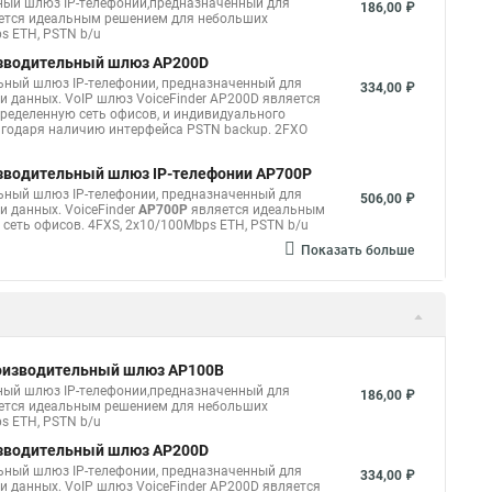
ный шлюз IP-телефонии,предназначенный для
186,00 ₽
вляется идеальным решением для небольших
s ETH, PSTN b/u
изводительный шлюз AP200D
ьный шлюз IP-телефонии, предназначенный для
334,00 ₽
и данных. VoIP шлюз VoiceFinder AP200D является
еделенную сеть офисов, и индивидуального
годаря наличию интерфейса PSTN backup. 2FXO
изводительный шлюз IP-телефонии AP700P
ный шлюз IP-телефонии, предназначенный для
506,00 ₽
и данных. VoiceFinder
AP700P
является идеальным
еть офисов. 4FXS, 2x10/100Mbps ETH, PSTN b/u
Показать больше
роизводительный шлюз AP100B
ный шлюз IP-телефонии,предназначенный для
186,00 ₽
вляется идеальным решением для небольших
s ETH, PSTN b/u
изводительный шлюз AP200D
ьный шлюз IP-телефонии, предназначенный для
334,00 ₽
и данных. VoIP шлюз VoiceFinder AP200D является