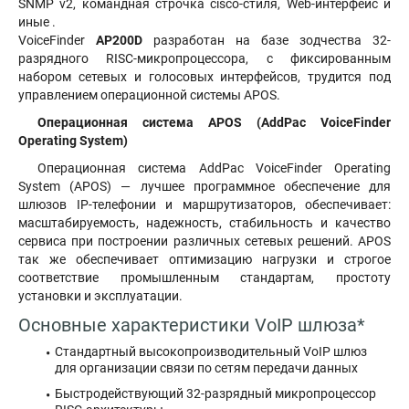
SNMP v2, командная строчка cisco-стиля, Web-интерфейс и
иные .
VoiceFinder
AP200D
разработан на базе зодчества 32-
разрядного RISC-микропроцессора, с фиксированным
набором сетевых и голосовых интерфейсов, трудится под
управлением операционной системы APOS.
Операционная система APOS (AddPac VoiceFinder
Operating System)
Операционная система AddPac VoiceFinder Operating
System (APOS) — лучшее программное обеспечение для
шлюзов IP-телефонии и маршрутизаторов, обеспечивает:
масштабируемость, надежность, стабильность и качество
сервиса при построении различных сетевых решений. APOS
так же обеспечивает оптимизацию нагрузки и строгое
соответствие промышленным стандартам, простоту
установки и эксплуатации.
Основные характеристики VoIP шлюза*
Стандартный высокопроизводительный VoIP шлюз
для организации связи по сетям передачи данных
Быстродействующий 32-разрядный микропроцессор