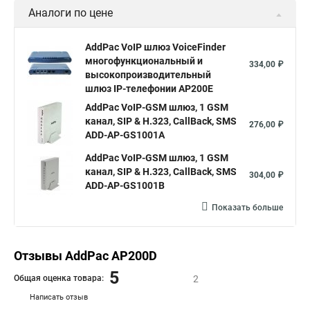
Аналоги по цене
AddPac VoIP шлюз VoiceFinder
многофункциональный и
334,00 ₽
высокопроизводительный
шлюз IP-телефонии AP200E
AddPac VoIP-GSM шлюз, 1 GSM
канал, SIP & H.323, CallBack, SMS
276,00 ₽
ADD-AP-GS1001A
AddPac VoIP-GSM шлюз, 1 GSM
канал, SIP & H.323, CallBack, SMS
304,00 ₽
ADD-AP-GS1001B
Показать больше
Отзывы AddPac AP200D
5
Общая оценка товара:
2
Написать отзыв