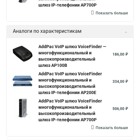
шлюз IP-телефонии AP700P
Показать больше
Аналоги по характеристикам
AddPac VoIP шлюз VoiceFinder —
многофункциональный и
186,00 ₽
высокопроизводительный
шлюз AP100B
AddPac VoIP шлюз VoiceFinder
многофункциональный и
334,00 ₽
высокопроизводительный
шлюз IP-телефонии AP200E
AddPac VoIP шлюз VoiceFinder
многофункциональный и
506,00 ₽
высокопроизводительный
шлюз IP-телефонии AP700P
Показать больше