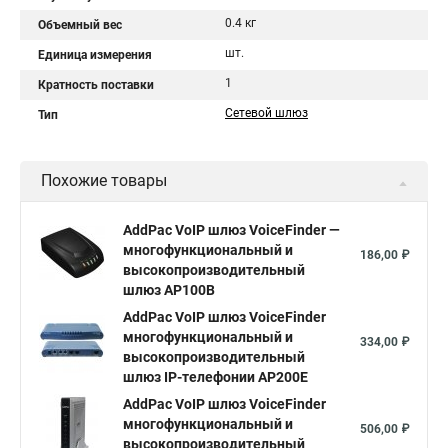
0.4 кг
Объемный вес
шт.
Единица измерения
1
Кратность поставки
Сетевой шлюз
Тип
Похожие товары
AddPac VoIP шлюз VoiceFinder —
многофункциональный и
186,00 ₽
высокопроизводительный
шлюз AP100B
AddPac VoIP шлюз VoiceFinder
многофункциональный и
334,00 ₽
высокопроизводительный
шлюз IP-телефонии AP200E
AddPac VoIP шлюз VoiceFinder
многофункциональный и
506,00 ₽
высокопроизводительный