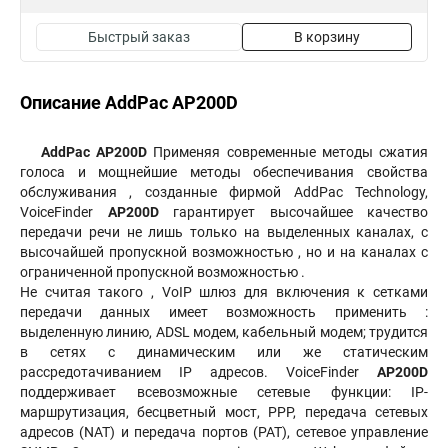
Быстрый заказ
В корзину
Описание AddPac AP200D
AddPac AP200D
Применяя современные методы сжатия
голоса и мощнейшие методы обеспечивания свойства
обслуживания , созданные фирмой AddPac Technology,
VoiceFinder
AP200D
гарантирует высочайшее качество
передачи речи не лишь только на выделенных каналах, с
высочайшей пропускной возможностью , но и на каналах с
ограниченной пропускной возможностью .
Не считая такого , VoIP шлюз для включения к сетками
передачи данных имеет возможность применить :
выделенную линию, ADSL модем, кабельный модем; трудится
в сетях с динамическим или же статическим
рассредотачиванием IP адресов. VoiceFinder
AP200D
поддерживает всевозможные сетевые функции: IP-
маршрутизация, бесцветный мост, PPP, передача сетевых
адресов (NAT) и передача портов (PAT), сетевое управление