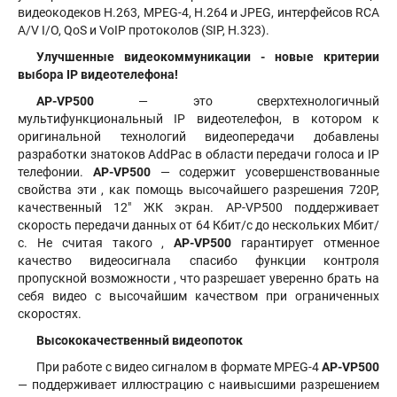
видеокодеков H.263, MPEG-4, H.264 и JPEG, интерфейсов RCA
A/V I/O, QoS и VoIP протоколов (SIP, H.323).
Улучшенные видеокоммуникации - новые критерии
выбора IP видеотелефона!
AP-VP500
— это сверхтехнологичный
мультифункциональный IP видеотелефон, в котором к
оригинальной технологий видеопередачи добавлены
разработки знатоков AddPac в области передачи голоса и IP
телефонии.
AP-VP500
— содержит усовершенствованные
свойства эти , как помощь высочайшего разрешения 720Р,
качественный 12" ЖК экран. AP-VP500 поддерживает
скорость передачи данных от 64 Кбит/с до нескольких Мбит/
с. Не считая такого ,
AP-VP500
гарантирует отменное
качество видеосигнала спасибо функции контроля
пропускной возможности , что разрешает уверенно брать на
себя видео с высочайшим качеством при ограниченных
скоростях.
Высококачественный видеопоток
При работе с видео сигналом в формате MPEG-4
AP-VP500
— поддерживает иллюстрацию с наивысшими разрешением