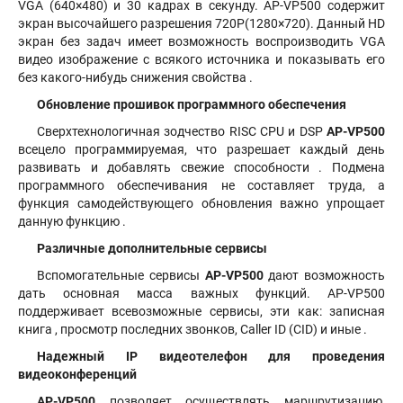
VGA (640×480) и 30 кадрах в секунду. AP-VP500 содержит
экран высочайшего разрешения 720Р(1280×720). Данный HD
экран без задач имеет возможность воспроизводить VGA
видео изображение с всякого источника и показывать его
без какого-нибудь снижения свойства .
Обновление прошивок программного обеспечения
Сверхтехнологичная зодчество RISC CPU и DSP
AP-VP500
всецело программируемая, что разрешает каждый день
развивать и добавлять свежие способности . Подмена
программного обеспечивания не составляет труда, а
функция самодействующего обновления важно упрощает
данную функцию .
Различные дополнительные сервисы
Вспомогательные сервисы
AP-VP500
дают возможность
дать основная масса важных функций. AP-VP500
поддерживает всевозможные сервисы, эти как: записная
книга , просмотр последних звонков, Caller ID (CID) и иные .
Надежный IP видеотелефон для проведения
видеоконференций
AP-VP500
позволяет осуществлять маршрутизацию,