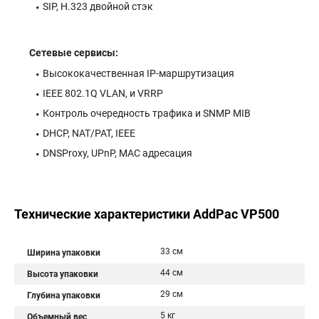
SIP, H.323 двойной стэк
Сетевые сервисы:
Высококачественная IP-маршрутизация
IEEE 802.1Q VLAN, и VRRP
Контроль очередность трафика и SNMP MIB
DHCP, NAT/PAT, IEEE
DNSProxy, UPnP, MAC адресация
Технические характеристики AddPac VP500
33 см
Ширина упаковки
44 см
Высота упаковки
29 см
Глубина упаковки
5 кг
Объемный вес