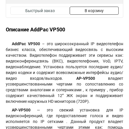
Быстрый заказ
В корзину
Описание AddPac VP500
AddPac VP500
– это широкоэкранный IP видеотелефон
бизнес класса, обеспечивающий видеосвязь с высоким
качеством. Видеотелефон поддерживает эти сервисы как:
видеоконференцсвязь (ВКС), видеотелефония, VoD, IPTV,
видеонаблюдение. Установка пользуется последние аудио/
видео кодеки и содержит всевозможные интерфейсы аудио/
видео входов/выходов.
AP-VP500
владеет
усовершенствованными чертами по сопоставлению со
средствами аналогами и
соперниками , к примеру , прибор
содержит качественный 12” ЖК экран и поддерживает
включение наружных HD мониторов (720Р).
AP-VP500
— это свежий установка для IP
видеоконференций, где предоставление голоса и видео
исполняется по IP сетками . Данный продукт владеет
усовершенствованными чертами этими как: помощь