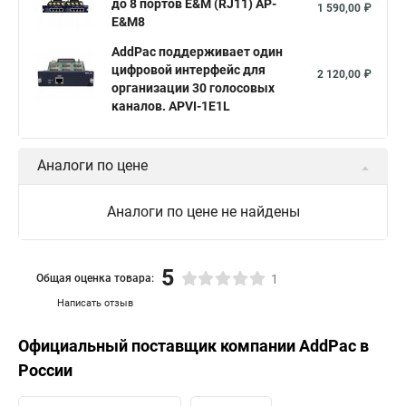
до 8 портов E&M (RJ11) AP-
1 590,00 ₽
E&M8
AddPac поддерживает один
цифровой интерфейс для
2 120,00 ₽
организации 30 голосовых
каналов. APVI-1E1L
Аналоги по цене
Аналоги по цене не найдены
5
Общая оценка товара:
1
Написать отзыв
Официальный поставщик компании
AddPac
в
России