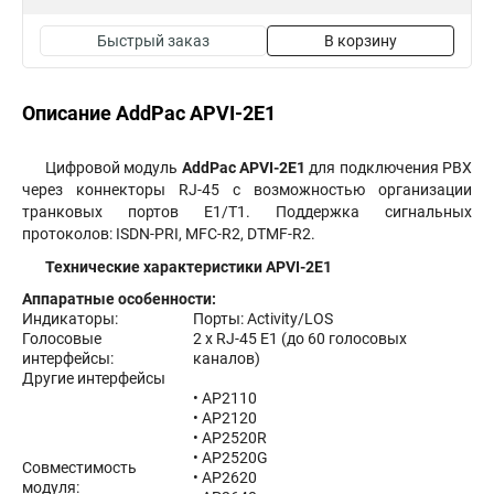
Быстрый заказ
В корзину
Описание AddPac APVI-2E1
Цифровой модуль
AddPac APVI-2E1
для подключения PBX
через коннекторы RJ-45 с возможностью организации
транковых портов E1/T1. Поддержка сигнальных
протоколов: ISDN-PRI, MFC-R2, DTMF-R2.
Технические характеристики APVI-2E1
Аппаратные особенности:
Индикаторы:
Порты: Activity/LOS
Голосовые
2 x RJ
-
45 E1 (до 60 голосовых
интерфейсы:
каналов)
Другие интерфейсы
• AP2110
• AP2120
• AP2520R
• AP2520G
Совместимость
• AP2620
модуля: