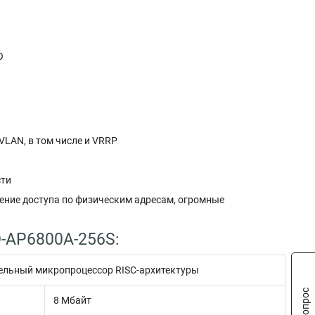
О
VLAN, в том числе и VRRP
сти
чение доступа по физическим адресам, огромные
-AP6800A-256S:
льный микропроцессор RISC-архитектуры
8 Mбайт