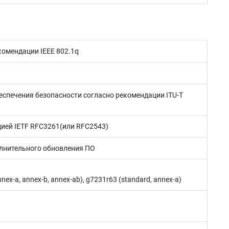
омендации IEEE 802.1q
еспечения безопасности согласно рекомендации ITU-T
цией IETF RFC3261(или RFC2543)
олнительного обновления ПО
nex-a, annex-b, annex-ab), g7231r63 (standard, annex-a)