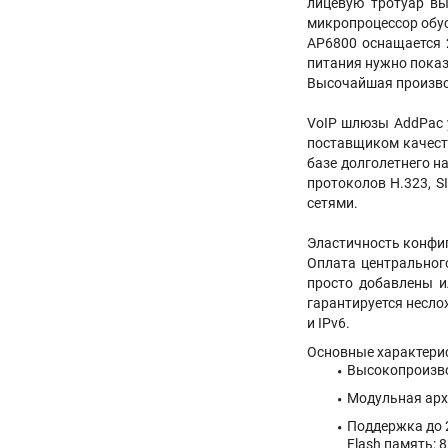
лицевую тротуар вы
микропроцессор обус
AP6800 оснащается 
питания нужно показ
Высочайшая произво
VoIP шлюзы AddPac 
поставщиком качест
базе долголетнего н
протоколов H.323, S
сетями.
Эластичность конфи
Оплата центральног
просто добавлены и
гарантируется несло
и IPv6.
Основные характери
Высокопроизво
Модульная арх
Поддержка до 
Flash память: