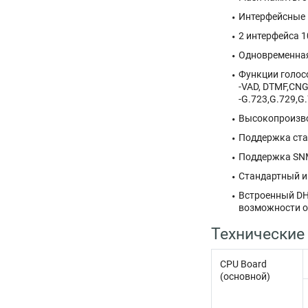
Интерфейсные 
2 интерфейса 1
Одновременная
Функции голос
-VAD, DTMF,CNG,
-G.723,G.729,G.
Высокопроизво
Поддержка стат
Поддержка SNM
Стандартный и
Встроенный DH
возможности от
Технические
CPU Board
(основной)