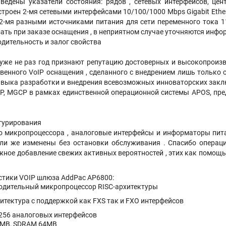
ведены указатели состояния: рядов , сетевых интерфейсов, це
троен 2-мя сетевыми интерфейсами 10/100/1000 Mbps Gigabit Ethe
2-мя разными источниками питания для сети переменного тока 11
ать при заказе оснащения , в неприятном случае уточняются инфо
дительность и залог свойства
уже не раз год признают репутацию достоверных и высокопроизв
венного VoIP оснащения , сделанного с внедрением лишь только
авыка разработки и внедрения всевозможных инноваторских заклю
IP, MGCP в рамках единственной операционной системы APOS, пр
гурирования
о микропроцессора , аналоговые интерфейсы и информаторы пит
ли же изменены без остановки обслуживания . Спасибо операцио
жное добавление свежих активных вероятностей , этих как помощь
стики VOIP шлюза AddPac AP6800:
дительный микропроцессор RISC-архитектуры
итектура с поддержкой как FXS так и FXO интерфейсов
256 аналоговых интерфейсов
 8MB, SDRAM 64MB