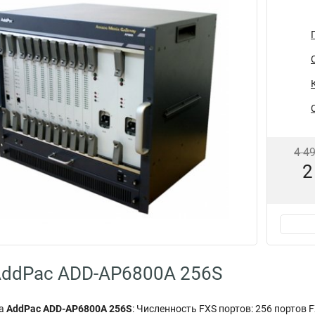
4 4
2
AddPac ADD-AP6800A 256S
за
AddPac ADD-AP6800A 256S
: Численность FXS портов: 256 портов 