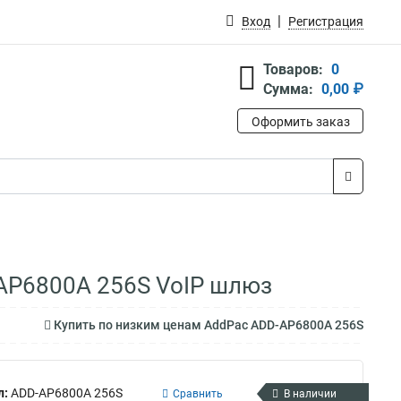
Вход
Регистрация
Товаров:
0
Сумма:
0,00 ₽
Оформить заказ
-AP6800A 256S VoIP шлюз
Купить по низким ценам AddPac ADD-AP6800A 256S
л:
ADD-AP6800A 256S
Сравнить
В наличии