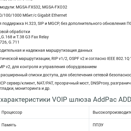
модули: MGSA-FXS32, MGSA-FXO32
0/100/1000 Мбит/с Gigabit Ethernet
 поддержка H.323, SIP и MGCP, без дополнительного обновления П
овой обработки
G.168 и T.38 G3 Fax Relay
726, G.711
дительная и надежная маршрутизация данных
ической маршрутизации, RIP v1/2, OSPF v2 и согласно IEEE 802.1Q 
P v2, для контроля и управления оборудованием
 расширенный списки доступа, для обеспечения сетевой безопасно
CP сервер/клиент, NAT/PAT, прозрачный мост, DNSProxy, разграни
ладки, мониторинга и др.
 характеристики VOIP шлюза AddPac ADD
Процессор
Высокопроизводите
Память
ППЗУ