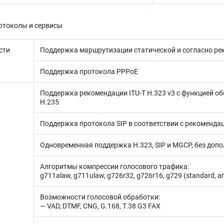
токолы и сервисы
сти
Поддержка маршрутизации статической и согласно рек
Поддержка протокола PPPoE
Поддержка рекомендации ITU-T H.323 v3 с функцией об
H.235
Поддержка протокола SIP в соответствии с рекоменда
Одновременная поддержка H.323, SIP и MGCP, без доп
Алгоритмы компрессии голосового трафика:
g711alaw, g711ulaw, g726r32, g726r16, g729 (standard, an
Возможности голосовой обработки:
— VAD, DTMF, CNG, G.168, T.38 G3 FAX