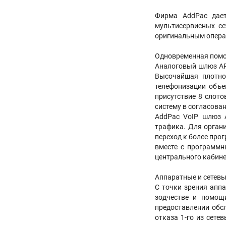
Фирма AddPac дает
мультисервисных с
оригинальным опера
Одновременная помо
Аналоговый шлюз AP
Высочайшая плотно
телефонизации объе
присутствие 8 слот
систему в согласова
AddPac VoIP шлюз 
трафика. Для орган
переход к более про
вместе с программн
центрального кабине
Аппаратные и сетев
С точки зрения апп
зодчестве и помощи
предоставлении обс
отказа 1-го из сете