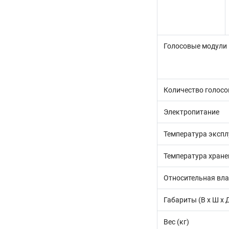
Голосовые модули
Количество голос
Электропитание
Температура эксп
Температура хране
Относительная вл
Габариты (В x Ш x 
Вес (кг)