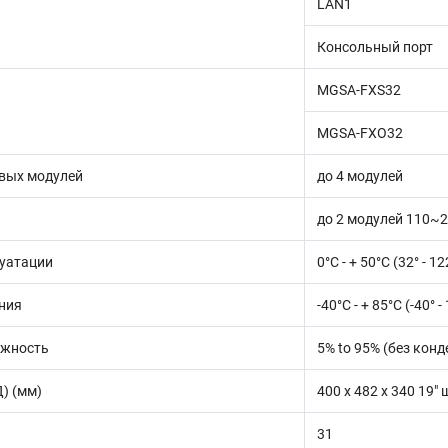
LAN1
Консольный порт
MGSA-FXS32
MGSA-FXO32
овых модулей
до 4 модулей
до 2 модулей 110~2
луатации
0°C - + 50°C (32° - 12
ния
-40°C - + 85°C (-40° -
ажность
5% to 95% (без кон
Д) (мм)
400 x 482 x 340 19"
31