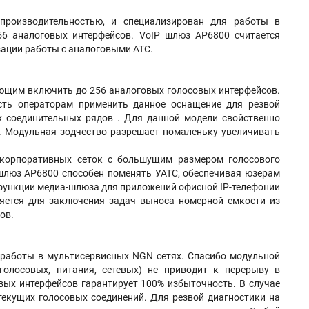
производительностью, и специализирован для работы в
6 аналоговых интерфейсов. VoIP шлюз AP6800 считается
ации работы с аналоговыми АТС.
яющим включить до 256 аналоговых голосовых интерфейсов.
сть операторам применить данное оснащение для резвой
х соединительных рядов . Для данной модели свойственно
й. Модульная зодчество разрешает помаленьку увеличивать
 корпоративных сеток с большущим размером голосового
шлюз AP6800 способен поменять УАТС, обеспечивая юзерам
 функции медиа-шлюза для приложений офисной IP-телефонии
яется для заключения задач выноса номерной емкости из
ов.
 работы в мультисервисных NGN сетях. Спасибо модульной
голосовых, питания, сетевых) не приводит к перерыву в
вых интерфейсов гарантирует 100% избыточность. В случае
 текущих голосовых соединений. Для резвой диагностики на