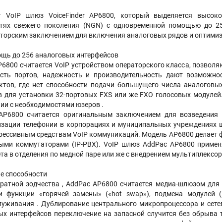
 VoIP шлюз VoiceFinder AP6800, который выделяется высоко
етях свежего поколения (NGN) c одновременной помощью до 25
торским заключением для включения аналоговых рядов и оптимиз
щь до 256 аналоговых интерфейсов
6800 считается VoIP устройством операторского класса, позвол
сть портов, надежность и производительность дают возможно
ктов, где нет способности подачи большущего числа аналоговы
ов для установки 32-портовых FXS или же FXO голосовых модуле
нии с необходимостями юзеров .
AP6800 считается оригинальным заключением для возведения
изации телефонии в корпорациях и муниципальных учреждениях 
грессивным средствам VoIP коммуникаций. Модель AP6800 делает
ыми коммутаторами (IP-PBX). VoIP шлюз AddPac AP6800 примен
та в отделения по медной паре или же с внедрением мультиплексор
ые способности
аратной зодчества , AddPac AP6800 считается медиа-шлюзом для
 функции «горячей замены» («hot swap»), подмена модулей (
луживания . Дублирование центрального микропроцессора и сете
вых интерфейсов переключение на запасной случится без обрыва