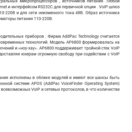
нтральных микропроцессоров , источников питания. Любой
rnet и интерфейсом RS232C для первичной опции . VoIP шлюз
0-220В и для сети неизменного тока 48В. Образ источника
рматоры питания 110-220В.
одительных приборов . Фирма AddPac Technology считается
 современных технологий. Модель AP6800 формировалась на
чений и «ноу-хау». AP6800 поддерживает тройной стек VoIP
едоставляя юзерам огромную свободу при содействии с VoIP
ания исполнены в облике модулей и имеют все шансы быть
нной системе APOS (AddPac VoiceFinder Operating System)
 всевозможных VoIP и сетевых протоколов, в что количестве