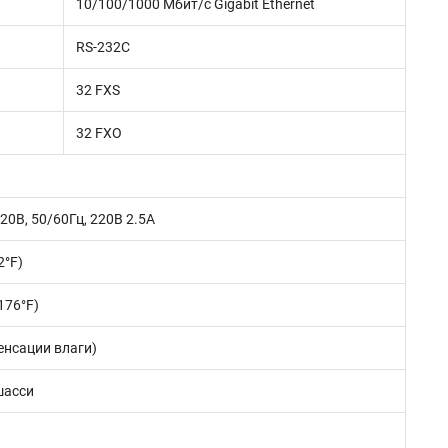
10/100/1000 Мбит/с Gigabit Ethernet
RS-232C
32 FXS
32 FXO
20В, 50/60Гц, 220В 2.5A
2°F)
 176°F)
денсации влаги)
 шасси