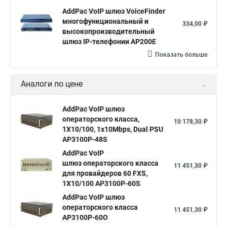
AddPac VoIP шлюз VoiceFinder
многофункциональный и
334,00 ₽
высокопроизводительный
шлюз IP-телефонии AP200E
Показать больше
Аналоги по цене
AddPac VoIP шлюз
операторского класса,
10 178,30 ₽
1X10/100, 1x10Mbps, Dual PSU
AP3100P-48S
AddPac VoIP
шлюз операторского класса
11 451,30 ₽
для провайдеров 60 FXS,
1X10/100 AP3100P-60S
AddPac VoIP шлюз
операторского класса
11 451,30 ₽
AP3100P-60O