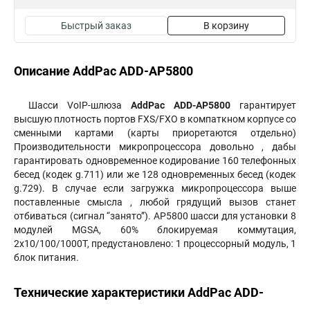
Быстрый заказ
В корзину
Описание AddPac ADD-AP5800
Шасси VoIP-шлюза
AddPac ADD-AP5800
гарантирует
высшую плотность портов FXS/FXO в компаткном корпусе со
сменными картами (карты приоретаются отдельно)
Производительности микропроцессора довольно , дабы
гарантировать одновременное кодирование 160 телефонных
бесед (кодек g.711) или же 128 одновременных бесед (кодек
g.729). В случае если загружка микропроцессора выше
поставленные смысла , любой грядущий вызов станет
отбиваться (сигнал “занято”). AP5800 шасси для установки 8
модулей MGSA, 60% блокируемая коммутация,
2x10/100/1000T, предустановлено: 1 процессорный модуль, 1
блок питания.
Технические характеристики AddPac ADD-