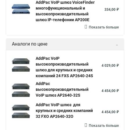
AddPac VoIP шлюз VoiceFinder
многофункциональный и
334,00 ₽
высокопроизводительный
шлюз IP-телефонии AP200E
Показать больше
Аналоги по цене
AddPac VoIP
высокопроизводительный
4 029,00 ₽
шлюз для крупных и средних
компаний 24 FXS AP2640-24S
AddPac
высокопроизводительный
4 454,00 ₽
VoIP шлюз AP2640-32S
AddPac VoIP шлюз для
крупных и средних компаний
4 454,00 ₽
32 FXO AP2640-32O
Показать больше