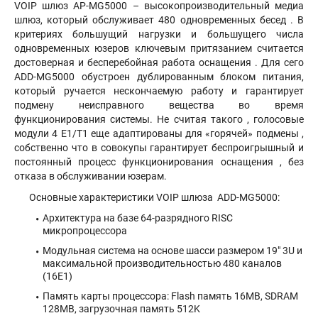
VOIP шлюз AP-MG5000 – высокопроизводительный медиа
шлюз, который обслуживает 480 одновременных бесед . В
критериях большущий нагрузки и большущего числа
одновременных юзеров ключевым притязанием считается
достоверная и бесперебойная работа оснащения . Для сего
ADD-MG5000 обустроен дублированным блоком питания,
который ручается нескончаемую работу и гарантирует
подмену неисправного вещества во время
функционирования системы. Не считая такого , голосовые
модули 4 E1/T1 еще адаптированы для «горячей» подмены ,
собственно что в совокупы гарантирует беспроигрышный и
постоянный процесс функционирования оснащения , без
отказа в обслуживании юзерам.
Основные характеристики VOIP шлюза ADD-MG5000:
Архитектура на базе 64-разрядного RISC
микропроцессора
Модульная система на основе шасси размером 19" 3U и
максимальной производительностью 480 каналов
(16Е1)
Память карты процессора: Flash память 16MB, SDRAM
128MB, загрузочная память 512K