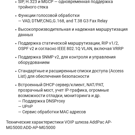
SIP, H.323 и MGCP — одновременная поддержка
тройного стека
Функции голосовой обработки
— VAD, DTMF,CNG,G.168, and T.38 G3 Fax Relay
Высокопроизводительная и надежная маршрутизация
данных
Поддержка статической маршрутизации, RIP v1/2,
OSPF v2 и согласно IEEE 802.1Q VLAN, включая VRRP
Поддержка SNMP v2, для контроля и управления
оборудованием
Стандартные и расширенные списки доступа (Access
List) для обеспечения безопасности
Встроенный DHCP сервер/клиент, NAT/PAT,
прозрачный мост, учет IP-трафика, огромные
возможности отладки, мониторинга и др.
— Поддержка DNSProxy
— UPnP
— Сервис обработки MAC адресов
Технические характеристики VOIP шлюза AddPac AP-
MG5000:ADD-AP-MG5000