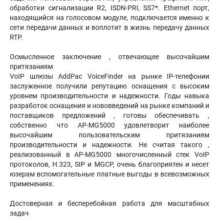
обработки сигнализации R2, ISDN-PRI, SS7*. Ethernet порт,
находящийся на голосовом модуле, подключается именно к
сети передачи данных и воплотит в жизнь передачу данных
RTP.
Осмысленное заключение , отвечающее высочайшим
притязаниям
VoIP шлюзы AddPac VoiceFinder на рынке IP-телефонии
заслуженное получили репутацию оснащения с высоким
уровнем производительности и надежности. Годы навыка
разработок оснащения и нововведений на рынке компаний и
поставщиков предложений , готовы обеспечивать ,
собственно что AP-MG5000 удовлетворит наиболее
высочайшим пользовательским притязаниям
производительности и надежности. Не считая такого ,
реализованный в AP-MG5000 многочисленный стек VoIP
протоколов, H.323, SIP и MGCP, очень благоприятен и несет
юзерам вспомогательные платные выгоды в всевозможных
применениях.
Достоверная и бесперебойная работа для масштабных
задач