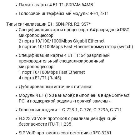
Память карты 4 E1-T1: SDRAM 64MB
Голосовой интерфейсный модуль: 4-E1, 4-T1
Типы сигнализации Е1: ISDN-PRI, R2, SS7*
Спецификация карты процессора: 64 разрядный RISC
микропроцессор
2 порта 10/100/1000Mbps Gigabit Ethernet
6 портов 10/100Mbps Fast Ethernet коммутатор (switch)
Спецификация карты 4 E1·T1: 64 разрядный
производительный специализированный
микропроцессор
1 порт 10/100Mbps Fast Ethernet
4 порта E1/T1 (RJ45)
Дублированный источник питания
Модуль 4 E1 (120 каналов): выполнен в виде ComPact
PCI и поддержкой редима «горячей замены»
Голосовые кодеки — G.723.1, G.726, G.729A, G.711
H.323 v3 VoIP протокол с реализацией функций
безопасности ITU-T H.235
SIP VoIP протокол в соответствии с RFC 3261