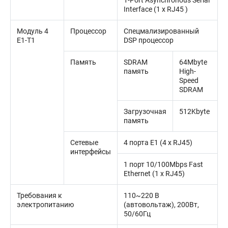
1-Port Asynchronous Serial
Interface (1 x RJ45 )
Модуль 4
Процессор
Спецмализированный
E1-T1
DSP процессор
Память
SDRAM
64Mbyte
память
High-
Speed
SDRAM
Загрузочная
512Kbyte
память
Сетевые
4 порта E1 (4 x RJ45)
интерфейсы
1 порт 10/100Mbps Fast
Ethernet (1 x RJ45)
Требования к
110~220 В
электропитанию
(автовольтаж), 200Вт,
50/60Гц