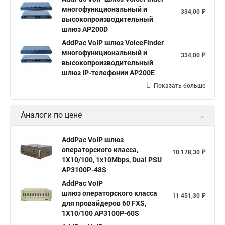
многофункциональный и
334,00 ₽
высокопроизводительный
шлюз AP200D
AddPac VoIP шлюз VoiceFinder
многофункциональный и
334,00 ₽
высокопроизводительный
шлюз IP-телефонии AP200E
Показать больше
Аналоги по цене
AddPac VoIP шлюз
операторского класса,
10 178,30 ₽
1X10/100, 1x10Mbps, Dual PSU
AP3100P-48S
AddPac VoIP
шлюз операторского класса
11 451,30 ₽
для провайдеров 60 FXS,
1X10/100 AP3100P-60S