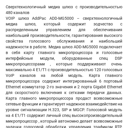
Сверхтехнологичный медиа шлюз с производительностью
480 каналов
VOIP шлюз AddPac ADD-MG5000 – сверхтехнологичный
медиа шлюз, который содержит зодчество с
распределенным управлением для обеспечивания
наибольшей производительности, гарантирования высокого
свойства голосового обслуживания и наибольшей
надежности в работе. Медиа шлюз ADD-MG5000 подключает
в себя карту главного микропроцессора и голосовые
интерфейсные модули, оборудованные спец DSP
микропроцессорами , которые поддерживают очень
максимально 4 E1/T1 с производительностью 120 голосовых
VoIP каналов на любой модуль. Карта главного
микропроцессора содержит интегрированный 6 портовый
Ethernet коммутатор 2-го значения и 2 порта Gigabit Ethernet
для скоростного включения к сетками передачи данных.
Карта главного микропроцессора продаст всевозможные
сетевые функции и гарантирует надежное взаимодействие на
уровне сигнализации H.323, SIP и MGCP. Голосовой модуль
на 4 E1/T1 содержит личный спец высокопроизводительный
микропроцессор , который автономно делает всевозможные
задачки голосовой обработки, управления трафиком RTP,