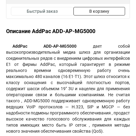
Быстрый заказ
В корзину
Описание AddPac ADD-AP-MG5000
AddPac ADD-AP-MG5000
дает собой
высокопроизводительный медиа шлюз для организации
соединительных рядов с внедрением цифровых интерфейсов
Е1 от фирмы AddPac, который гарантирует в режиме
реального времени одновременную работу очень
максимально 480 каналов (16 E1·T1). Этот шлюз относится к
классу оснащения с высочайшей плотностью портов,
содержит шасси объемом 19" 3U и нацелен для применения
операторами связи и большими компаниями. Не считая
такого , ADD-MG5000 поддерживает одновременную работу
ведущих VoIP протоколов — H.323, SIP и MGCP — без
надобности подмены программного обеспечивания , продаст
высокое качество голосового обслуживания для каждых
типов имеющих место быть IP сеток , применяя методы
нового значения обеспечивания свойства (QoS).