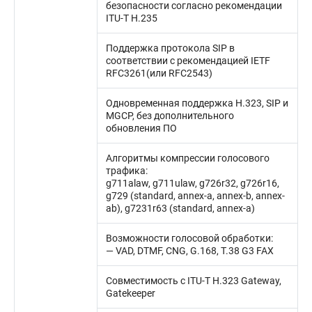
безопасности согласно рекомендации
ITU-T H.235
Поддержка протокола SIP в
соответствии с рекомендацией IETF
RFC3261(или RFC2543)
Одновременная поддержка H.323, SIP и
MGCP, без дополнительного
обновления ПО
Алгоритмы компрессии голосового
трафика:
g711alaw, g711ulaw, g726r32, g726r16,
g729 (standard, annex-a, annex-b, annex-
ab), g7231r63 (standard, annex-a)
Возможности голосовой обработки:
— VAD, DTMF, CNG, G.168, T.38 G3 FAX
Совместимость с ITU-T H.323 Gateway,
Gatekeeper