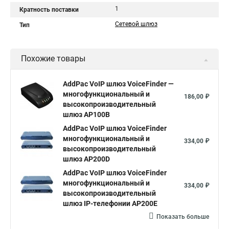
1
Кратность поставки
Сетевой шлюз
Тип
Похожие товары
AddPac VoIP шлюз VoiceFinder —
многофункциональный и
186,00 ₽
высокопроизводительный
шлюз AP100B
AddPac VoIP шлюз VoiceFinder
многофункциональный и
334,00 ₽
высокопроизводительный
шлюз AP200D
AddPac VoIP шлюз VoiceFinder
многофункциональный и
334,00 ₽
высокопроизводительный
шлюз IP-телефонии AP200E
Показать больше