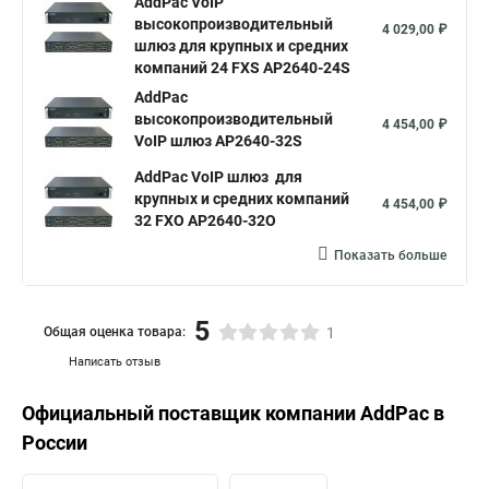
AddPac VoIP
высокопроизводительный
4 029,00 ₽
шлюз для крупных и средних
компаний 24 FXS AP2640-24S
AddPac
высокопроизводительный
4 454,00 ₽
VoIP шлюз AP2640-32S
AddPac VoIP шлюз для
крупных и средних компаний
4 454,00 ₽
32 FXO AP2640-32O
Показать больше
5
Общая оценка товара:
1
Написать отзыв
Официальный поставщик компании
AddPac
в
России