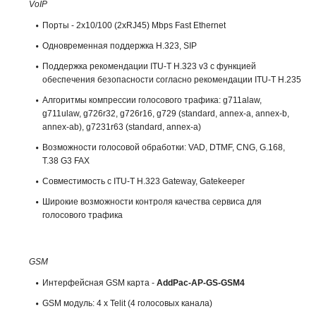
VoIP
Порты - 2x10/100 (2xRJ45) Mbps Fast Ethernet
Одновременная поддержка H.323, SIP
Поддержка рекомендации ITU-T H.323 v3 с функцией
обеспечения безопасности согласно рекомендации ITU-T H.235
Алгоритмы компрессии голосового трафика: g711alaw,
g711ulaw, g726r32, g726r16, g729 (standard, annex-a, annex-b,
annex-ab), g7231r63 (standard, annex-a)
Возможности голосовой обработки: VAD, DTMF, CNG, G.168,
T.38 G3 FAX
Совместимость с ITU-T H.323 Gateway, Gatekeeper
Широкие возможности контроля качества сервиса для
голосового трафика
GSM
Интерфейсная GSM карта -
AddPac-AP-GS-GSM4
GSM модуль: 4 х Telit (4 голосовых канала)