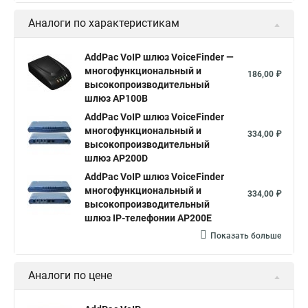
Аналоги по характеристикам
AddPac VoIP шлюз VoiceFinder —
многофункциональный и
186,00 ₽
высокопроизводительный
шлюз AP100B
AddPac VoIP шлюз VoiceFinder
многофункциональный и
334,00 ₽
высокопроизводительный
шлюз AP200D
AddPac VoIP шлюз VoiceFinder
многофункциональный и
334,00 ₽
высокопроизводительный
шлюз IP-телефонии AP200E
Показать больше
Аналоги по цене