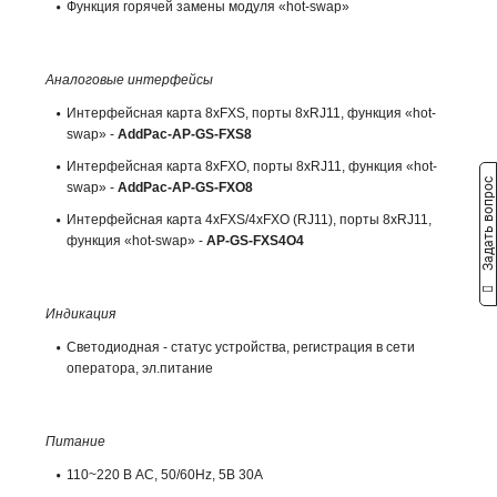
Функция горячей замены модуля «hot-swap»
Аналоговые интерфейсы
Интерфейсная карта 8хFXS, порты 8xRJ11, функция «hot-
swap» -
AddPac-AP-GS-FXS8
Интерфейсная карта 8хFXO, порты 8xRJ11, функция «hot-
Задать вопрос
swap» -
AddPac-AP-GS-FXO8
Интерфейсная карта 4хFXS/4хFXO (RJ11), порты 8xRJ11,
функция «hot-swap» -
AP-GS-FXS4O4
Индикация
Светодиодная - статус устройства, регистрация в сети
оператора, эл.питание
Питание
110~220 В AC, 50/60Hz, 5В 30A