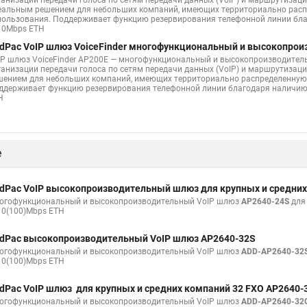
ганизации передачи голоса по сетям передачи данных (VoIP) и маршрутизаци
еальным решением для небольших компаний, имеющих территориально распр
пользования. Поддерживает функцию резервирования телефонной линии бла
10Mbps ETH
dPac VoIP шлюз VoiceFinder многофункциональный и высокопро
IP шлюз VoiceFinder AP200E — многофункциональный и высокопроизводител
ганизации передачи голоса по сетям передачи данных (VoIP) и маршрутизаци
шением для небольших компаний, имеющих территориально распределенную 
ддерживает функцию резервирования телефонной линии благодаря наличию 
H
е
dPac VoIP высокопроизводительный шлюз для крупных и средних
огофункциональный и высокопроизводительный VoIP шлюз
AP2640-24S
для 
10(100)Mbps ETH
dPac высокопроизводительный VoIP шлюз AP2640-32S
огофункциональный и высокопроизводительный VoIP шлюз
ADD-AP2640-32
10(100)Mbps ETH
dPac VoIP шлюз для крупных и средних компаний 32 FXO AP2640-
огофункциональный и высокопроизводительный VoIP шлюз
ADD-AP2640-32