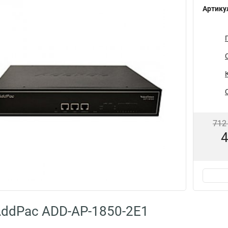
Артику
712
4
ddPac ADD-AP-1850-2E1