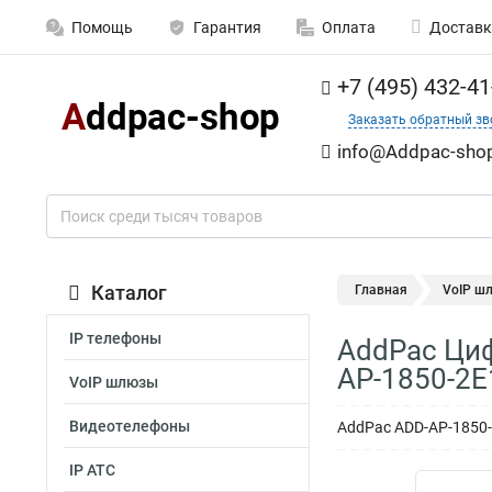
Помощь
Гарантия
Оплата
Доставк
+7 (495) 432-41
Заказать обратный зв
info@Addpaс-shop
Каталог
Главная
VoIP ш
IP телефоны
AddPac Циф
AP-1850-2E
VoIP шлюзы
Видеотелефоны
AddPac ADD-AP-1850-
IP АТС