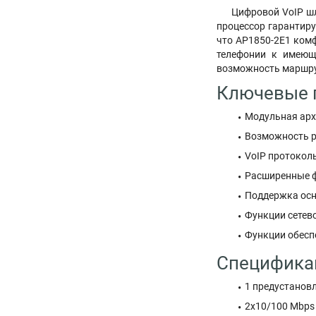
Цифровой VoIP ш
процессор гарантиру
что AP1850-2E1 комф
телефонии к имеющ
возможность маршру
Ключевые 
Модульная архи
Возможность ра
VoIP протоколы
Расширенные 
Поддержка осн
Функции сетев
Функции обесп
Спецификац
1 предустановл
2x10/100 Mbps 