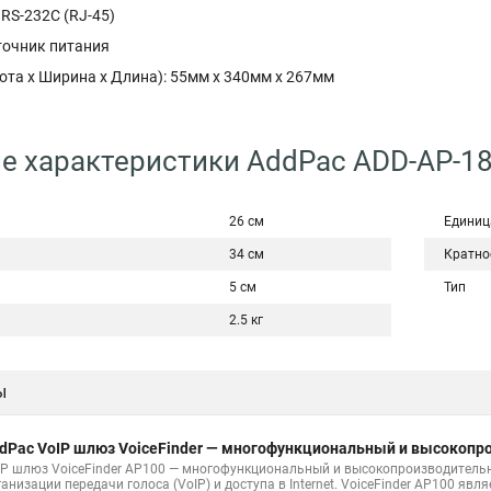
 RS-232C (RJ-45)
точник питания
ота х Ширина х Длина): 55мм х 340мм х 267мм
е характеристики AddPac ADD-AP-1
26 см
Единиц
34 см
Кратно
5 см
Тип
2.5 кг
ы
dPac VoIP шлюз VoiceFinder — многофункциональный и высокоп
IP шлюз VoiceFinder AP100 — многофункциональный и высокопроизводитель
ганизации передачи голоса (VoIP) и доступа в Internet. VoiceFinder AP100 я