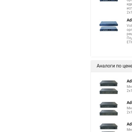
ор
ид
ис
2x
Ad
Vo
ор
ре
По
ET
Аналоги по цен
Ad
Мн
2x
Ad
Мн
2x
Ad
Мн