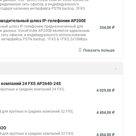
и данных. VoIP шлюз VoiceFinder AP200D является
еделенную сеть офисов, и индивидуального
годаря наличию интерфейса PSTN backup. 2FXO
изводительный шлюз IP-телефонии AP200E
ьный шлюз IP-телефонии, предназначенный для
334,00 ₽
и данных. VoiceFinder AP200B является идеальным
сеть офисов, и индивидуального использования.
интерфейса PSTN backup. 1FXS & 1FXO, 2x10Mbps
Показать больше
 компаний 24 FXS AP2640-24S
крупных и средних компаний 24 FXS,
4 029,00 ₽
S
для крупных и средних компаний 32 FXS,
4 454,00 ₽
32O
O
для крупных и средних компаний 32 FXO,
4 454,00 ₽