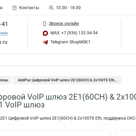
а
Контакты
10.00 - 18.00
-41
Звонок онлайн
MAX: +7 (936) 132-34-54
онок
.ru
Telegram: ShopMSK1
люзы
AddPac Цифровой VoIP шлюз 2E1(60CH) & 2x100TX Eth,...
ровой VoIP шлюз 2E1(60CH) & 2x100
1 VoIP шлюз
2E1 Цифровой VoIP шлюз 2E1(60CH) & 2x100TX Eth, поддержка ОКС