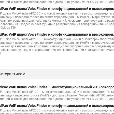
мпаний, а также для использования в домашних условиях. 2FXS, 2x10/100Mbp
dPac VoIP шлюз VoiceFinder многофункциональный и высокопро
IP шлюз VoiceFinder AP200D — многофункциональный и высокопроизводител
ганизации передачи голоса по сетям передачи данных (VoIP) и маршрутизаци
еальным решением для небольших компаний, имеющих территориально распр
пользования. Поддерживает функцию резервирования телефонной линии бла
10Mbps ETH
dPac VoIP шлюз VoiceFinder многофункциональный и высокопро
IP шлюз VoiceFinder AP200E — многофункциональный и высокопроизводител
ганизации передачи голоса по сетям передачи данных (VoIP) и маршрутизаци
шением для небольших компаний, имеющих территориально распределенную 
ддерживает функцию резервирования телефонной линии благодаря наличию 
H
актеристикам
dPac VoIP шлюз VoiceFinder — многофункциональный и высокоп
IP шлюз VoiceFinder AP100 — многофункциональный и высокопроизводитель
ганизации передачи голоса (VoIP) и доступа в Internet. VoiceFinder AP100 я
мпаний, а также для использования в домашних условиях. 2FXS, 2x10/100Mbp
dPac VoIP шлюз VoiceFinder многофункциональный и высокопро
IP шлюз VoiceFinder AP200D — многофункциональный и высокопроизводител