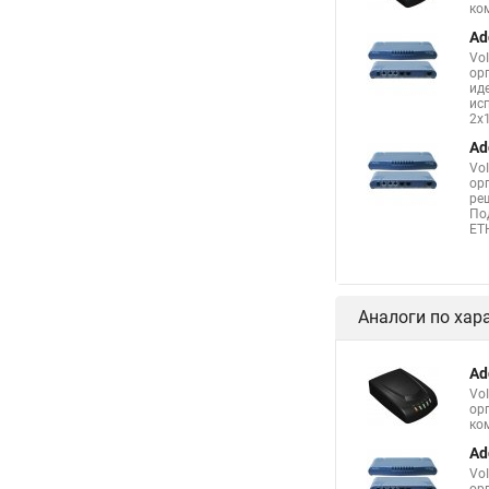
ко
Ad
Vo
ор
ид
ис
2x
Ad
Vo
ор
ре
По
ET
Аналоги по хар
Ad
Vo
ор
ко
Ad
Vo