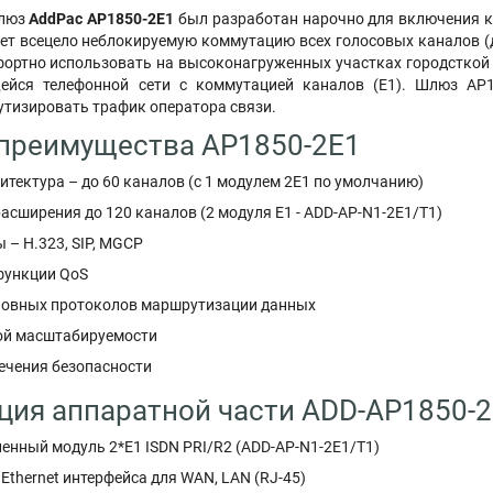
люз
AddPac AP1850-2E1
был разработан нарочно для включения к
ет всецело неблокируемую коммутацию всех голосовых каналов (до
ортно использовать на высоконагруженных участках городсткой с
ейся телефонной сети с коммутацией каналов (Е1). Шлюз AP18
тизировать трафик оператора связи.
преимущества AP1850-2E1
тектура – до 60 каналов (с 1 модулем 2E1 по умолчанию)
сширения до 120 каналов (2 модуля E1 - ADD-AP-N1-2E1/T1)
 – H.323, SIP, MGCP
функции QoS
овных протоколов маршрутизации данных
ой масштабируемости
ечения безопасности
ия аппаратной части ADD-AP1850-
енный модуль 2*E1 ISDN PRI/R2 (ADD-AP-N1-2E1/T1)
Ethernet интерфейса для WAN, LAN (RJ-45)